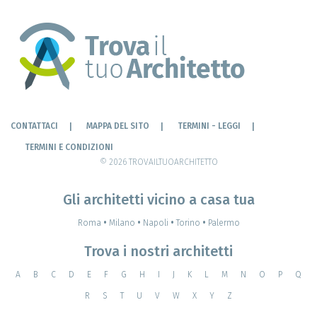
CONTATTACI
MAPPA DEL SITO
TERMINI - LEGGI
TERMINI E CONDIZIONI
© 2026 TROVAILTUOARCHITETTO
Gli architetti vicino a casa tua
Roma
•
Milano
•
Napoli
•
Torino
•
Palermo
Trova i nostri architetti
A
B
C
D
E
F
G
H
I
J
K
L
M
N
O
P
Q
R
S
T
U
V
W
X
Y
Z