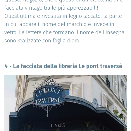
facciata vintage tra le più apprezzabili!
Quest’ultima è rivestita in legno laccato, la parte
in cui appare il nome del marchio è invece in
vetro. Le lettere che formano il nome dell’insegna
sono realizzate con foglia d'oro.
4 - La facciata della libreria Le pont traversé