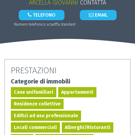
ARCELLA GIOVANNI
CONTATTA
TELEFONO
EMAIL
Numero telefonico a tariffa standard
PRESTAZIONI
Categorie di immobili
Case unifamiliari
Appartamenti
Residenze collettive
Edifici ad uso professionale
Locali commerciali
Alberghi/Ristoranti