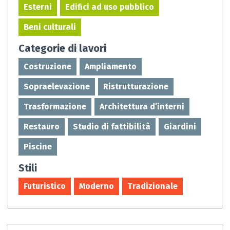
Esterni
Edifici ad uso pubblico
Beni culturali
Categorie di lavori
Costruzione
Ampliamento
Sopraelevazione
Ristrutturazione
Trasformazione
Architettura d’interni
Restauro
Studio di fattibilità
Giardini
Piscine
Stili
Futuristico
Moderno
Tradizionale