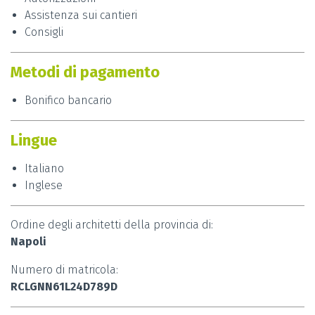
Un dubbio su come progettare i tuoi ambienti?
Assistenza sui cantieri
Consigli
Un desiderio di innovazione e modernità?
Affidati a questo professionista qualificato e dai
Metodi di pagamento
spazio
alle tue idee!
Bonifico bancario
Contatta
Giovanni Arcella
per richiedere un
appuntamento.
Lingue
Italiano
Inglese
Ordine degli architetti della provincia di:
Napoli
Numero di matricola:
RCLGNN61L24D789D