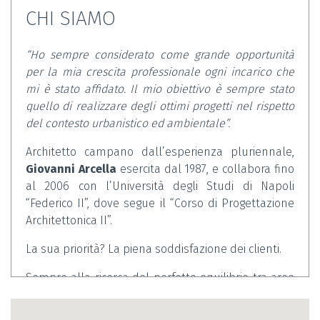
CHI SIAMO
“Ho sempre considerato come grande opportunità
per la mia crescita professionale ogni incarico che
mi è stato affidato. Il mio obiettivo è sempre stato
quello di realizzare degli ottimi progetti nel rispetto
del contesto urbanistico ed ambientale”.
Architetto campano dall’esperienza pluriennale,
Giovanni Arcella
esercita dal 1987, e collabora fino
al 2006 con l’Università degli Studi di Napoli
“Federico II”, dove segue il
“Corso di Progettazione
Architettonica II”.
La sua priorità? La piena soddisfazione dei clienti.
Sempre alla ricerca del perfetto equilibrio tra aree
interne ed esterne,
Giovanni Arcella
mira alla
massima valorizzazione dell’architettura