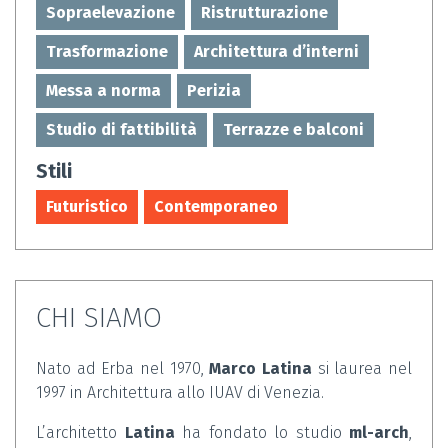
Sopraelevazione
Ristrutturazione
Trasformazione
Architettura d’interni
Messa a norma
Perizia
Studio di fattibilità
Terrazze e balconi
Stili
Futuristico
Contemporaneo
CHI SIAMO
Nato ad Erba nel 1970,
Marco Latina
si laurea nel
1997 in Architettura allo IUAV di Venezia.
L’architetto
Latina
ha fondato lo studio
ml-arch
,