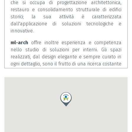
che si occupa di progettazione architettonica,
restauro e consolidamento strutturale di edifici
storici; la sua attività è caratterizzata
dall'applicazione di soluzioni tecnologiche e
innovative.
ml-arch
offre inoltre esperienza e competenza
nello studio di soluzioni per interni. Gli spazi
realizzati, dal design elegante e sempre curato in
ogni dettaglio, sono il frutto di una ricerca costante
dei migliori prodotti e di una efficiente rete di
partner.
Sia nella costruzione ex-novo che nel restauro, ml-
arch segue i più attuali principi di bioarchitettura:
l'attenzione alla qualità dell'involucro edilizio
mediante la ricerca di tecnologie innovative e
sempre più eco-compatibili, la progettazione
accurata degli impianti e lo sfruttamento delle