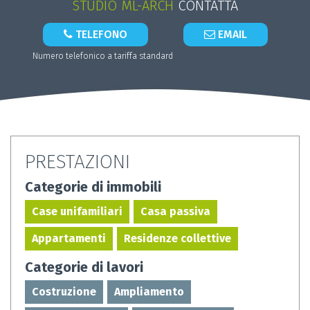
STUDIO ML-ARCH
CONTATTA
TELEFONO
EMAIL
Numero telefonico a tariffa standard
PRESTAZIONI
Categorie di immobili
Case unifamiliari
Casa passiva
Appartamenti
Residenze collettive
Categorie di lavori
Costruzione
Ampliamento