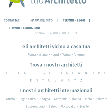
CONTATTACI
MAPPA DEL SITO
TERMINI - LEGGI
TERMINI E CONDIZIONI
© 2026 TROVAILTUOARCHITETTO
Gli architetti vicino a casa tua
Roma
•
Milano
•
Napoli
•
Torino
•
Palermo
Trova i nostri architetti
A
B
C
D
E
F
G
H
I
J
K
L
M
N
O
P
Q
R
S
T
U
V
W
X
Y
Z
I nostri architetti internazionali
Francia
•
Regno Unito
•
Spagna
•
Germania
•
Irlanda
•
India
•
Svizzera
•
Lussemburgo
•
Belgio
•
Portogallo
•
Brasile