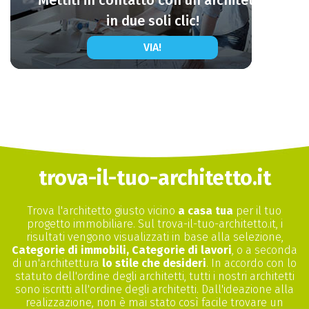
Mettiti in contatto con un architetto
in due soli clic!
VIA!
trova-il-tuo-architetto.it
Trova l'architetto giusto vicino
a casa tua
per il tuo
progetto immobiliare. Sul trova-il-tuo-architetto.it, i
risultati vengono visualizzati in base alla selezione,
Categorie di immobili, Categorie di lavori
, o a seconda
di un'architettura
lo stile che desideri
. In accordo con lo
statuto dell'ordine degli architetti, tutti i nostri architetti
sono iscritti all'ordine degli architetti. Dall'ideazione alla
realizzazione, non è mai stato così facile trovare un