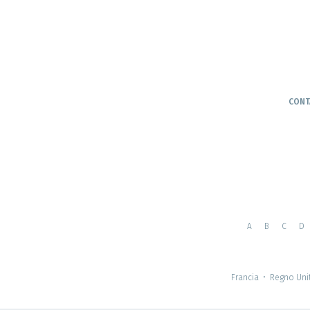
CONT
A
B
C
D
Francia
•
Regno Uni