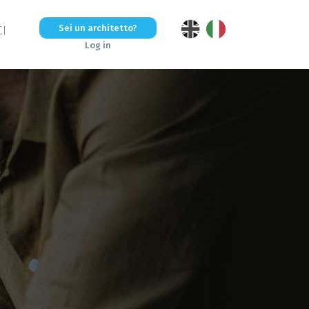
Sei un architetto?
CI
Log in