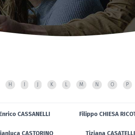
H
I
J
K
L
M
N
O
P
Enrico CASSANELLI
Filippo CHIESA RICO
ianluca CASTORINO
Tiziana CASATELL