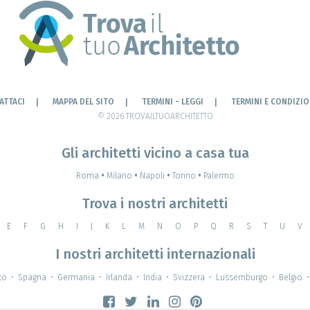
ATTACI
MAPPA DEL SITO
TERMINI - LEGGI
TERMINI E CONDIZIO
© 2026 TROVAILTUOARCHITETTO
Gli architetti vicino a casa tua
Roma
•
Milano
•
Napoli
•
Torino
•
Palermo
Trova i nostri architetti
E
F
G
H
I
J
K
L
M
N
O
P
Q
R
S
T
U
V
I nostri architetti internazionali
to
•
Spagna
•
Germania
•
Irlanda
•
India
•
Svizzera
•
Lussemburgo
•
Belgio
•