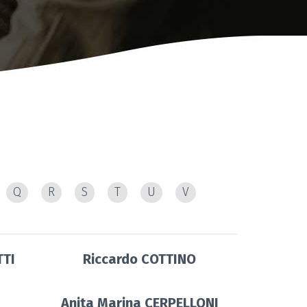
Q
R
S
T
U
V
TTI
Riccardo COTTINO
I
Anita Marina CERPELLONI