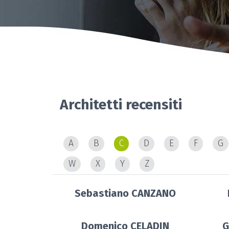
Architetti recensiti
A
B
C
D
E
F
G
W
X
Y
Z
Sebastiano CANZANO
Domenico CELADIN
G