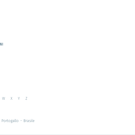
NI
W
X
Y
Z
Portogallo
•
Brasile