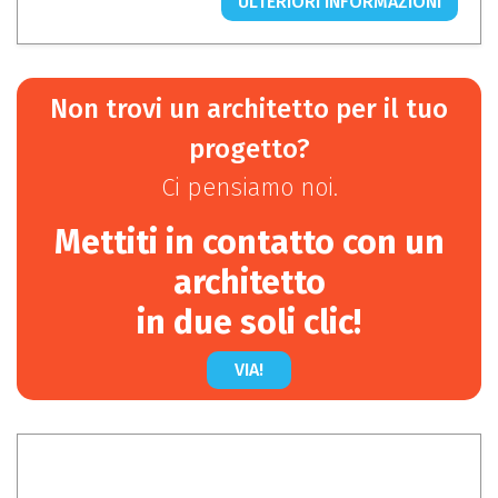
ULTERIORI INFORMAZIONI
Non trovi un architetto per il tuo
progetto?
Ci pensiamo noi.
Mettiti in contatto con un
architetto
in due soli clic!
VIA!