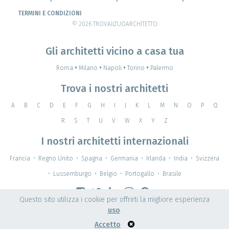
TERMINI E CONDIZIONI
© 2026 TROVAILTUOARCHITETTO
Gli architetti vicino a casa tua
Roma
•
Milano
•
Napoli
•
Torino
•
Palermo
Trova i nostri architetti
A
B
C
D
E
F
G
H
I
J
K
L
M
N
O
P
Q
R
S
T
U
V
W
X
Y
Z
I nostri architetti internazionali
Francia
•
Regno Unito
•
Spagna
•
Germania
•
Irlanda
•
India
•
Svizzera
•
Lussemburgo
•
Belgio
•
Portogallo
•
Brasile
Questo sito utilizza i cookie per offrirti la migliore esperienza
uso
.
Accetto