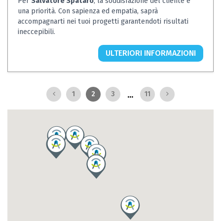
Per
Salvatore Spataro
, la soddisfazione del cliente è
una priorità. Con sapienza ed empatia, saprà
accompagnarti nei tuoi progetti garantendoti risultati
ineccepibili.
ULTERIORI INFORMAZIONI
...
1
2
3
11