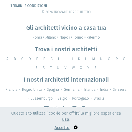
TERMINI E CONDIZIONI
© 2026 TROVAILTUOARCHITETTO
Gli architetti vicino a casa tua
Roma
•
Milano
•
Napoli
•
Torino
•
Palermo
Trova i nostri architetti
A
B
C
D
E
F
G
H
I
J
K
L
M
N
O
P
Q
R
S
T
U
V
W
X
Y
Z
I nostri architetti internazionali
Francia
•
Regno Unito
•
Spagna
•
Germania
•
Irlanda
•
India
•
Svizzera
•
Lussemburgo
•
Belgio
•
Portogallo
•
Brasile
Questo sito utilizza i cookie per offrirti la migliore esperienza
uso
.
Accetto