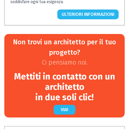
soddisfare
ogni tua esigenza.
ULTERIORI INFORMAZIONI
Non trovi un architetto per il tuo
progetto?
Ci pensiamo noi.
Mettiti in contatto con un
architetto
in due soli clic!
VIA!